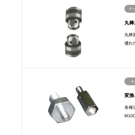
チ
丸棒
丸棒
優れ
そ
変換
各種
M10O