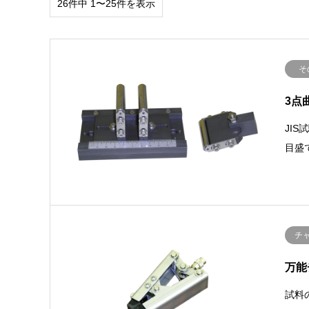
26件中 1〜25件を表示
そ
3点
JI
目盛
チ
万能
試料