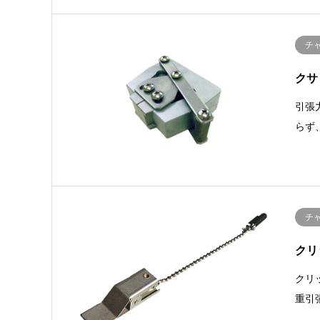
チ
クサ
引張
らず
チ
クリ
クリ
重引張