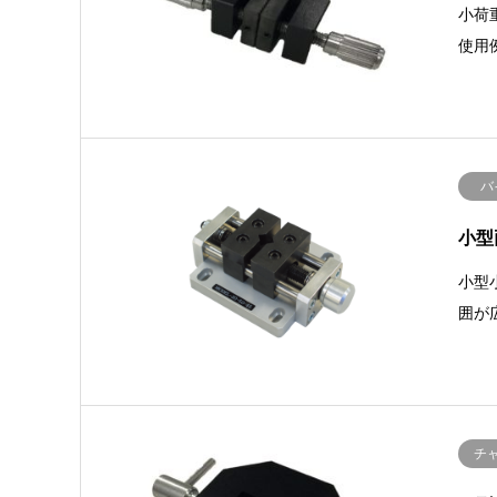
小荷
使用
バ
小型両
小型
囲が
チ