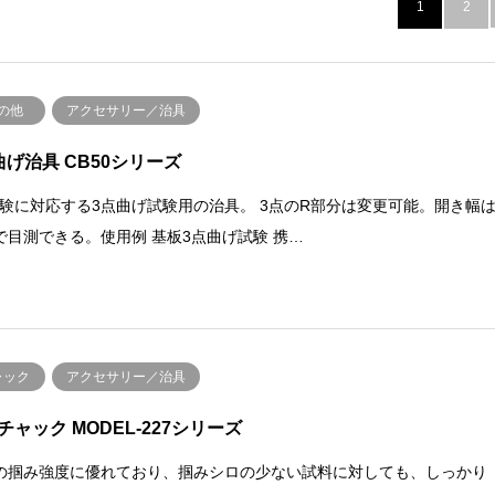
1
2
の他
アクセサリー／治具
曲げ治具 CB50シリーズ
S試験に対応する3点曲げ試験用の治具。 3点のR部分は変更可能。開き幅
で目測できる。使用例 基板3点曲げ試験 携…
ャック
アクセサリー／治具
チャック MODEL-227シリーズ
の掴み強度に優れており、掴みシロの少ない試料に対しても、しっかり