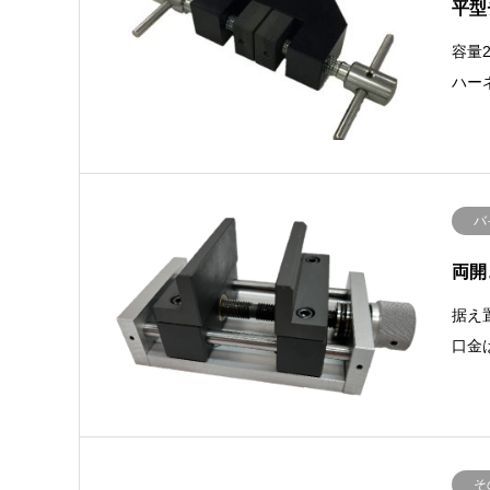
平型
容量
ハー
バ
両開
据え
口金
そ