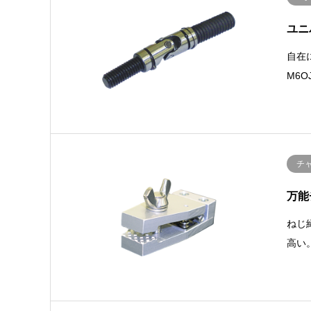
ユニ
自在
M6OJ
チ
万能
ねじ
高い