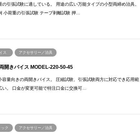
重の引張試験に適している。 用途の広い万能タイプの小型両締め治具。
例 小荷重の引張試験 テープ剥離試験 押…
イス
アクセサリー／治具
開きバイス MODEL-220-50-45
小容量向きの両開きバイス。 圧縮試験、引張試験両方に対応でき応用範
広い。 口金が変更可能で特注口金に交換可…
ャック
アクセサリー／治具