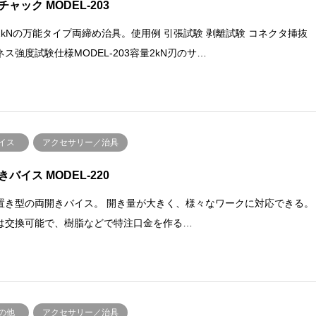
チャック MODEL-203
2kNの万能タイプ両締め治具。使用例 引張試験 剥離試験 コネクタ挿抜
ネス強度試験仕様MODEL-203容量2kN刃のサ…
イス
アクセサリー／治具
きバイス MODEL-220
置き型の両開きバイス。 開き量が大きく、様々なワークに対応できる。
は交換可能で、樹脂などで特注口金を作る…
の他
アクセサリー／治具