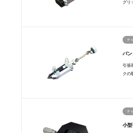
グリ
チ
パン
引張
クの
チ
小型