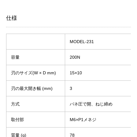
仕様
MODEL-231
容量
200N
刃のサイズ(W × D mm)
15×10
刃の最大開き幅 (mm)
3
方式
バネ圧で開、ねじ締め
取付部
M6×P1メネジ
質量 (g)
78