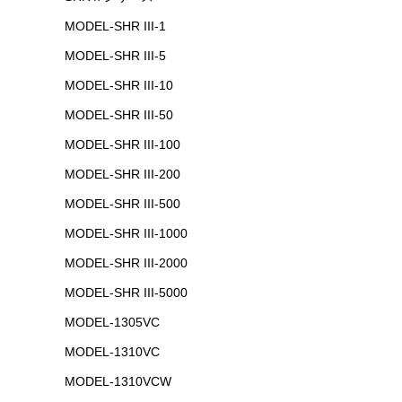
MODEL-SHR III-1
MODEL-SHR III-5
MODEL-SHR III-10
MODEL-SHR III-50
MODEL-SHR III-100
MODEL-SHR III-200
MODEL-SHR III-500
MODEL-SHR III-1000
MODEL-SHR III-2000
MODEL-SHR III-5000
MODEL-1305VC
MODEL-1310VC
MODEL-1310VCW