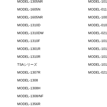
MODEL-1305NR
MODEL-101
MODEL-1605N
MODEL-011
MODEL-1605NR
MODEL-100
MODEL-1310D
MODEL-010
MODEL-1310DW
MODEL-021
MODEL-1310F
MODEL-101
MODEL-1301R
MODEL-101
MODEL-1310R
MODEL-101
TSAシリーズ
MODEL-10
MODEL-1307R
MODEL-021
MODEL-1308
MODEL-1308H
MODEL-1308/NF
MODEL-1356R