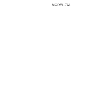
MODEL-761