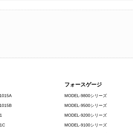
フォース
ゲージ
1015A
MODEL-9800シリーズ
1015B
MODEL-9500シリーズ
1
MODEL-9200シリーズ
1C
MODEL-9100シリーズ