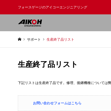
フォースゲージのアイコーエンジニアリング
サポート
生産終了品リスト
生産終了品リスト
下記リストは生産終了品です。修理、後継機種については
お問い合わせフォームはこちら