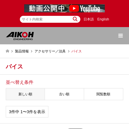
日本語
English
製品情報
アクセサリー／治具
バイス
バイス
並べ替え条件
新しい順
古い順
閲覧数順
3件中 1〜3件を表示