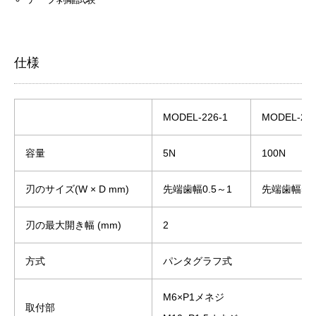
仕様
MODEL-226-1
MODEL-226
容量
5N
100N
刃のサイズ(W × D mm)
先端歯幅0.5～1
先端歯幅5
刃の最大開き幅 (mm)
2
方式
パンタグラフ式
M6×P1メネジ
取付部