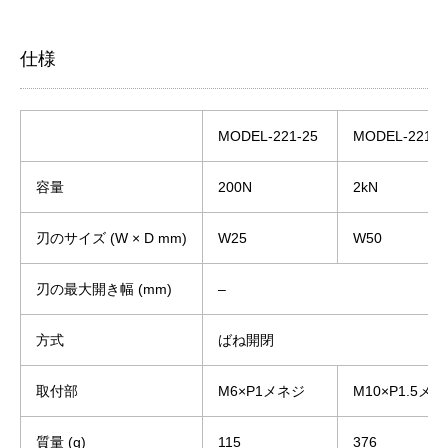
仕様
MODEL-221-25
MODEL-221-5
容量
200N
2kN
刃のサイズ (W × D mm)
W25
W50
刃の最大開き幅 (mm)
–
方式
ばね開閉
取付部
M6×P1メネジ
M10×P1.5メ
質量 (g)
115
376