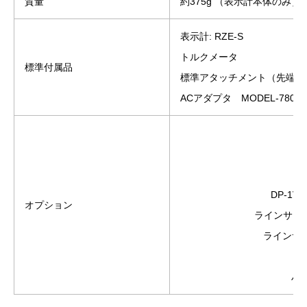
質量
約375g （表示計本体のみ）
表示計: RZE-S
トルクメータ
標準付属品
標準アタッチメント（先端ビ
ACアダプタ MODEL-780（
DP-1V
オプション
ラインサーマ
ラインサー
ハン