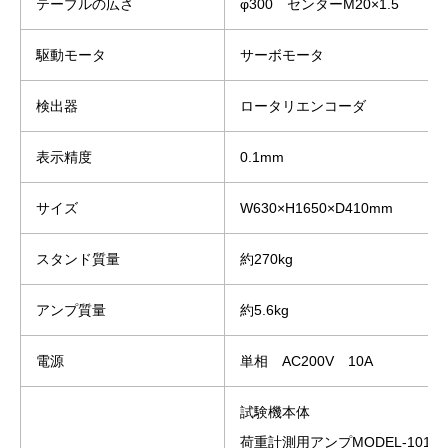
テーブルの広さ
φ300 センターM20×1.5
駆動モータ
サーボモータ
検出器
ロータリエンコーダ
表示精度
0.1mm
サイズ
W630×H1650×D410mm
スタンド質量
約270kg
アンプ質量
約5.6kg
電源
単相 AC200V 10A
試験機本体
荷重計測用アンプMODEL-1018