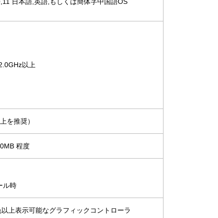
 7,8,10,11 日本語,英語,もしくは簡体字中国語OS
 2.0GHz以上
B以上を推奨）
0MB 程度
ール時
5536 色以上表示可能なグラフィックコントローラ