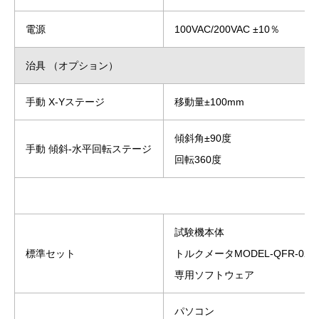
電源
100VAC/200VAC ±10％
治具 （オプション）
手動 X-Yステージ
移動量±100mm
傾斜角±90度
手動 傾斜-水平回転ステージ
回転360度
試験機本体
標準セット
トルクメータMODEL-QFR-02K
専用ソフトウェア
パソコン