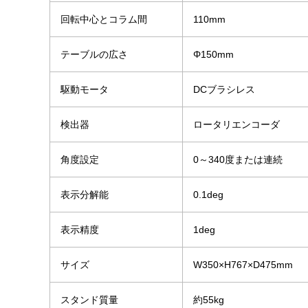
回転中心とコラム間
110mm
テーブルの広さ
Φ150mm
駆動モータ
DCブラシレス
検出器
ロータリエンコーダ
角度設定
0～340度または連続
表示分解能
0.1deg
表示精度
1deg
サイズ
W350×H767×D475mm
スタンド質量
約55kg