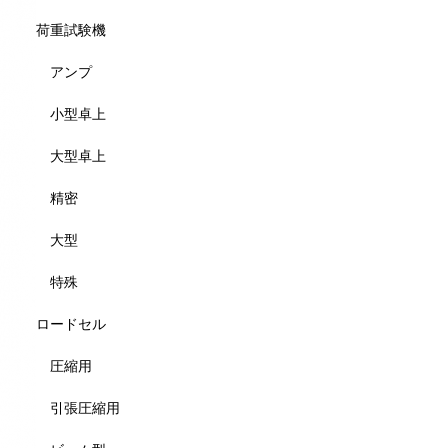
荷重試験機
アンプ
小型卓上
大型卓上
精密
大型
特殊
ロードセル
圧縮用
引張圧縮用