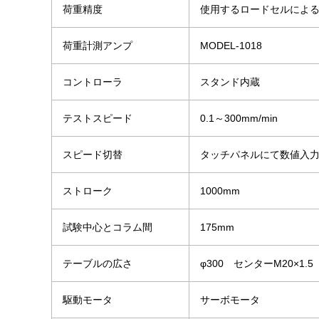
荷重精度
使用するロードセルによ
荷重計測アンプ
MODEL-1018
コントローラ
スタンド内蔵
テストスピード
0.1～300mm/min
スピード切替
タッチパネルにて数値入
ストローク
1000mm
試験中心とコラム間
175mm
テーブルの広さ
φ300 センターM20×1.5
駆動モータ
サーボモータ