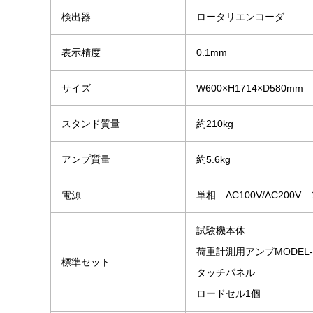
検出器
ロータリエンコーダ
表示精度
0.1mm
サイズ
W600×H1714×D580mm
スタンド質量
約210kg
アンプ質量
約5.6kg
電源
単相 AC100V/AC200V 
試験機本体
荷重計測用アンプMODEL-1
標準セット
タッチパネル
ロードセル1個