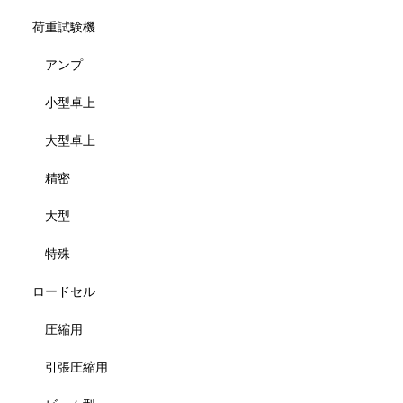
荷重試験機
アンプ
小型卓上
大型卓上
精密
大型
特殊
ロードセル
圧縮用
引張圧縮用