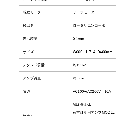
駆動モータ
サーボモータ
検出器
ロータリエンコーダ
表示精度
0.1mm
サイズ
W600×H1714×D400mm
スタンド質量
約190kg
アンプ質量
約5.6kg
電源
AC100V/AC200V 10A
試験機本体
荷重計測用アンプMODEL-1