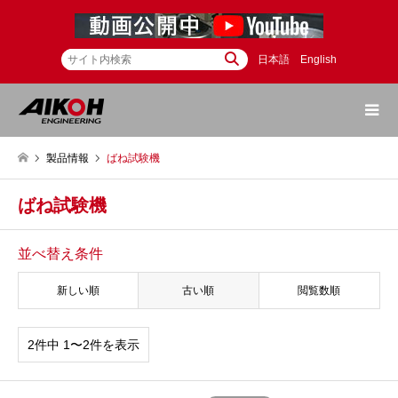
日本語
English
製品情報
ばね試験機
ばね試験機
並べ替え条件
新しい順
古い順
閲覧数順
2件中 1〜2件を表示