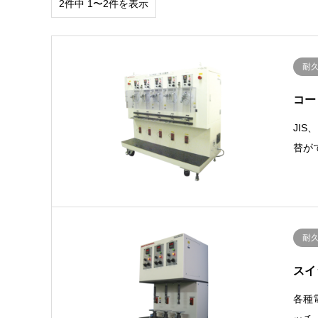
2件中 1〜2件を表示
耐
コー
JI
替が
耐
スイ
各種