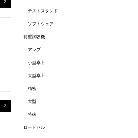
2
テストスタンド
ソフトウェア
荷重試験機
アンプ
小型卓上
大型卓上
精密
大型
2
特殊
ロードセル