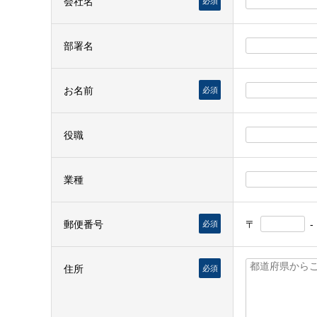
会社名
必須
部署名
お名前
必須
役職
業種
郵便番号
〒
-
必須
住所
必須