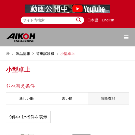
日本語
English
製品情報
荷重試験機
小型卓上
小型卓上
並べ替え条件
新しい順
古い順
閲覧数順
9件中 1〜9件を表示