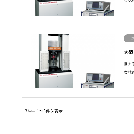
度試
大型ト
据え
度試
3件中 1〜3件を表示