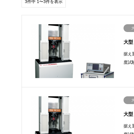
3件中 1〜3件を表示
大型ト
据え
度試
大型ト
据え