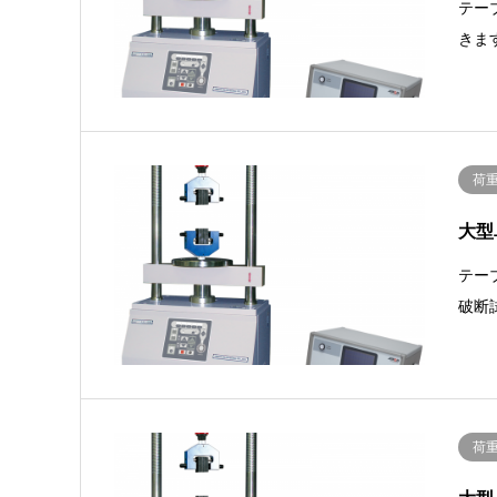
テー
きま
荷
大型
テー
破断
荷